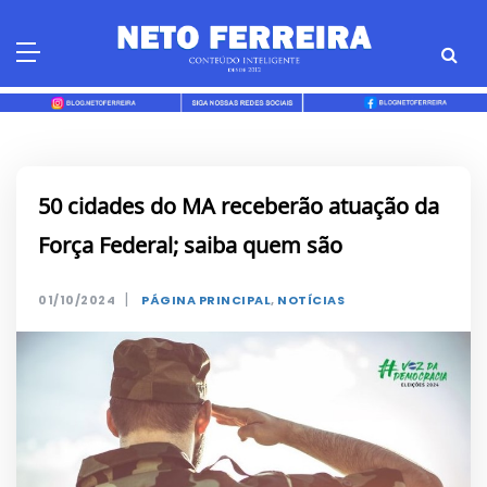
Skip
to
content
50 cidades do MA receberão atuação da
Força Federal; saiba quem são
|
01/10/2024
PÁGINA PRINCIPAL
,
NOTÍCIAS