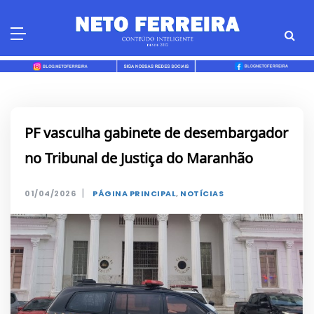
Skip
to
content
PF vasculha gabinete de desembargador
no Tribunal de Justiça do Maranhão
|
01/04/2026
PÁGINA PRINCIPAL
,
NOTÍCIAS