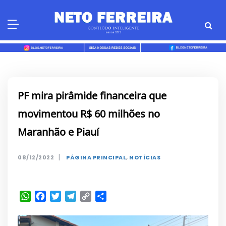
Skip
to
content
PF mira pirâmide financeira que
movimentou R$ 60 milhões no
Maranhão e Piauí
|
08/12/2022
PÁGINA PRINCIPAL
,
NOTÍCIAS
WhatsApp
Facebook
Twitter
Telegram
Copy
Share
Link