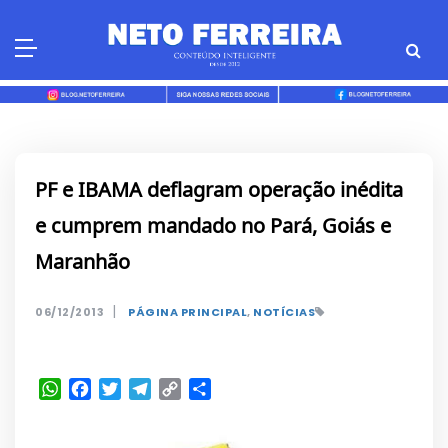
Skip
to
content
PF e IBAMA deflagram operação inédita
e cumprem mandado no Pará, Goiás e
Maranhão
|
06/12/2013
PÁGINA PRINCIPAL
,
NOTÍCIAS
WhatsApp
Facebook
Twitter
Telegram
Copy
Share
Link