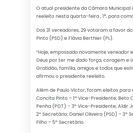
Link
O atual presidente da Câmara Municipal de
reeleito nesta quarta-feira , 1°, para co
Dos 31 vereadores, 29 votaram a favor d
Pinto (PSD) e Flávia Berthier (PL).
“Hoje, empossado novamente vereador e 
Deus por ter me dado força, coragem e op
Gratidão, família, amigos e todos que es
afirmou o presidente reeleito.
Além de Paulo Victor, foram eleitos par
Concita Pinto – 1ª Vice-Presidente; Beto
Penha (PDT) – 3º Vice-Presidente; Aldir Jú
2º Secretário; Daniel Oliveira (PSD) – 3º 
Filho – 5º Secretário.