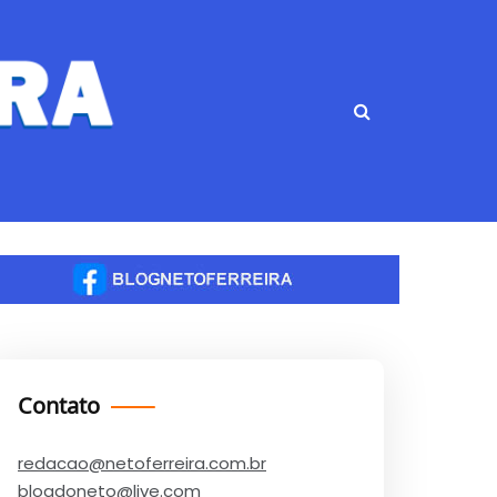
Contato
redacao@netoferreira.com.br
blogdoneto@live.com