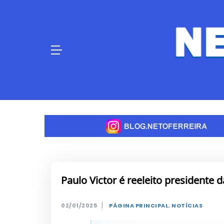
Skip
to
content
Paulo Victor é reeleito presidente 
|
02/01/2025
PÁGINA PRINCIPAL
,
NOTÍCIAS