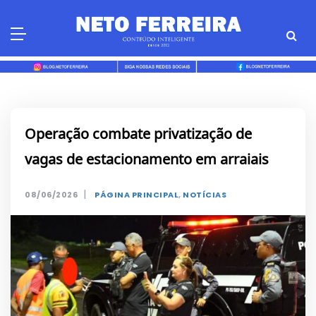
Skip
to
content
Operação combate privatização de
vagas de estacionamento em arraiais
|
08/06/2026
PÁGINA PRINCIPAL
,
NOTÍCIAS