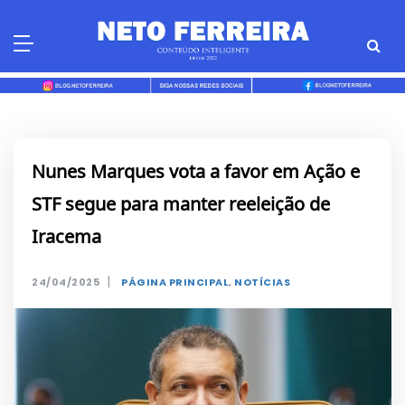
Skip
to
content
Nunes Marques vota a favor em Ação e
STF segue para manter reeleição de
Iracema
|
24/04/2025
PÁGINA PRINCIPAL
,
NOTÍCIAS