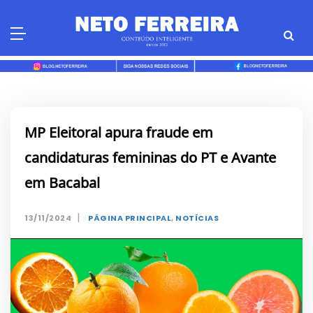
Skip
to
content
MP Eleitoral apura fraude em
candidaturas femininas do PT e Avante
em Bacabal
|
13/11/2024
PÁGINA PRINCIPAL
,
NOTÍCIAS