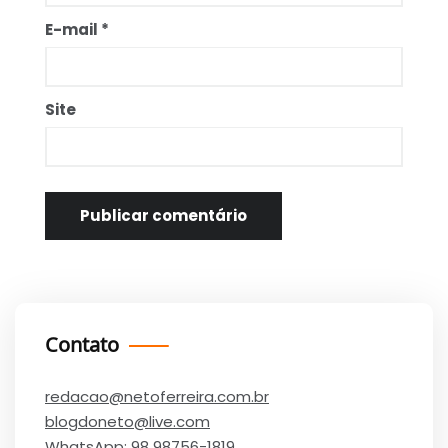
E-mail
*
Site
Contato
redacao@netoferreira.com.br
blogdoneto@live.com
WhatsApp:
98 98756-1819