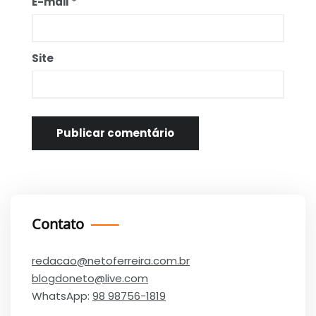
E-mail
*
Site
Contato
redacao@netoferreira.com.br
blogdoneto@live.com
WhatsApp:
98 98756-1819