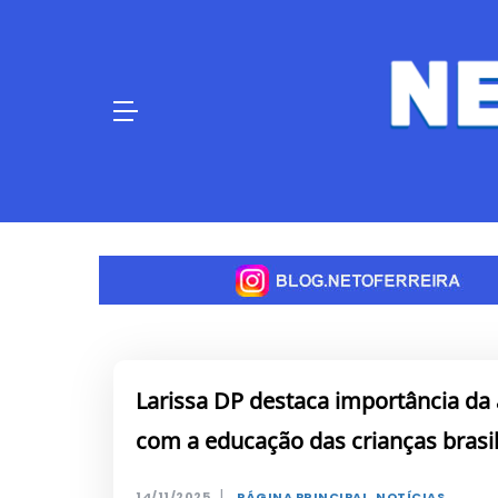
Skip
to
content
Larissa DP destaca importância da
com a educação das crianças brasil
|
14/11/2025
PÁGINA PRINCIPAL
,
NOTÍCIAS