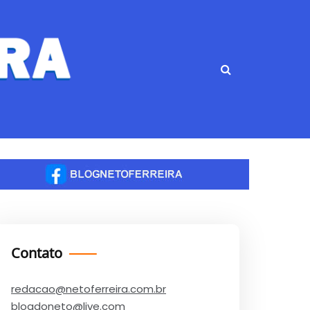
Contato
redacao@netoferreira.com.br
blogdoneto@live.com