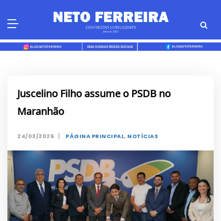
Skip
to
content
Juscelino Filho assume o PSDB no
Maranhão
|
24/03/2026
PÁGINA PRINCIPAL
,
NOTÍCIAS