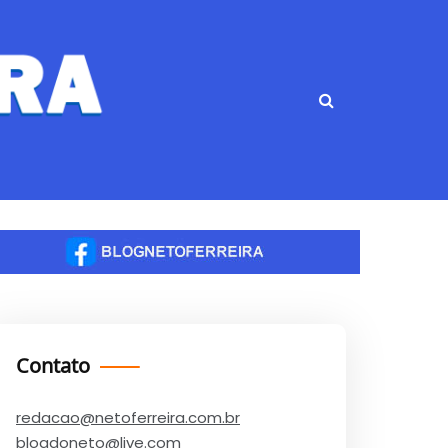
Contato
redacao@netoferreira.com.br
blogdoneto@live.com