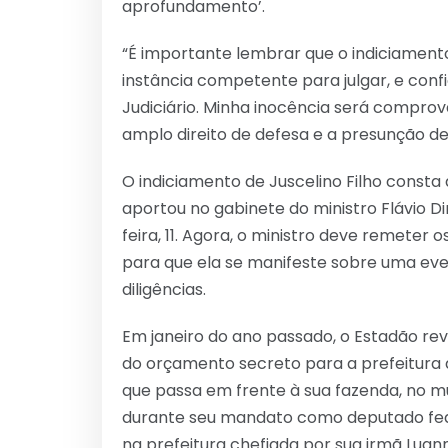
aprofundamento’.
“É importante lembrar que o indiciamento
instância competente para julgar, e con
Judiciário. Minha inocência será comprov
amplo direito de defesa e a presunção de
O indiciamento de Juscelino Filho consta 
aportou no gabinete do ministro Flávio D
feira, 11. Agora, o ministro deve remeter
para que ela se manifeste sobre uma ev
diligências.
Em janeiro do ano passado, o Estadão reve
do orçamento secreto para a prefeitura d
que passa em frente à sua fazenda, no m
durante seu mandato como deputado feder
na prefeitura chefiada por sua irmã Luan