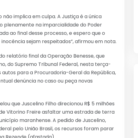
 não implica em culpa. A Justiça é a única
fio plenamente na imparcialidade do Poder
ada ao final desse processo, e espero que o
 inocência sejam respeitados”, afirmou em nota.
do relatório final da Operação Benesse, que
ino, do Supremo Tribunal Federal, nesta terça-
 os autos para a Procuradoria-Geral da República,
entual denúncia no caso ou peça novas
lou que Juscelino Filho direcionou R$ 5 milhões
e Vitorino Freire asfaltar uma estrada de terra
unicípio maranhense. A pedido de Juscelino,
al pelo União Brasil, os recursos foram parar
na Rezende (afastada).