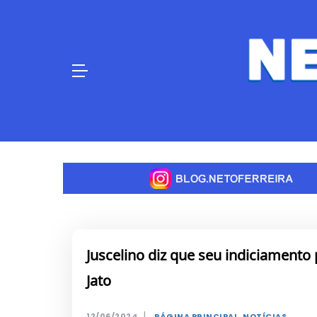
Skip
to
content
Juscelino diz que seu indiciamento
Jato
|
12/06/2024
PÁGINA PRINCIPAL
,
NOTÍCIAS