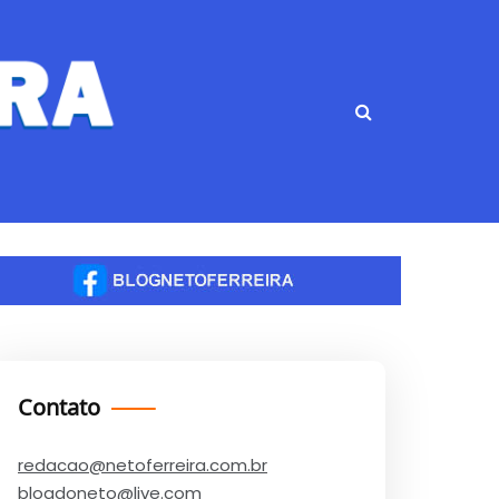
Contato
redacao@netoferreira.com.br
blogdoneto@live.com