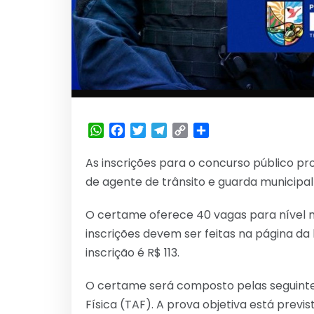
WhatsApp
Facebook
Twitter
Telegram
Copy
Share
Link
As inscrições para o concurso público pr
de agente de trânsito e guarda municipal
O certame oferece 40 vagas para nível méd
inscrições devem ser feitas na página da
inscrição é R$ 113.
O certame será composto pelas seguintes
Física (TAF). A prova objetiva está previst