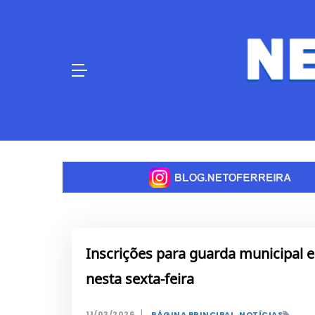
Skip
to
content
Inscrições para guarda municipal e
nesta sexta-feira
|
11/03/2026
PÁGINA PRINCIPAL
,
NOTÍCIAS