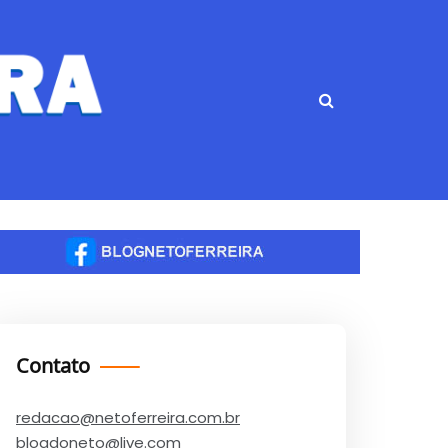
Contato
redacao@netoferreira.com.br
blogdoneto@live.com