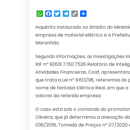
WhatsApp
Facebook
Twitter
Telegram
Copy
Share
Link
Inquérito instaurado no âmbito do Minist
empresa de material elétrico e a Prefeitu
Maranhão.
Segundo informações, as investigações i
RIF nº 92631.7.150.7526 Relatório de Intel
Atividades Financeiras, Coaf, apresenta
que trata a Lei nº 9.613/98, referentes às
nome de fantasia Elétrica Real, em que a 
valores da referida empresa.
O caso está sob o comando do promotor 
Oliveira, que já determinou a anexação da
036/2018, Tomada de Preços nº 07/2020