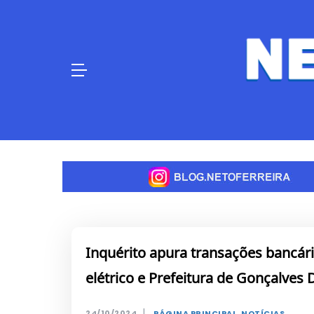
Skip
to
content
Inquérito apura transações bancár
elétrico e Prefeitura de Gonçalves 
|
24/10/2024
PÁGINA PRINCIPAL
,
NOTÍCIAS