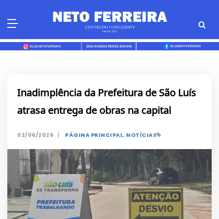
Skip
to
content
Inadimplência da Prefeitura de São Luís
atrasa entrega de obras na capital
|
02/06/2026
PÁGINA PRINCIPAL
,
NOTÍCIAS