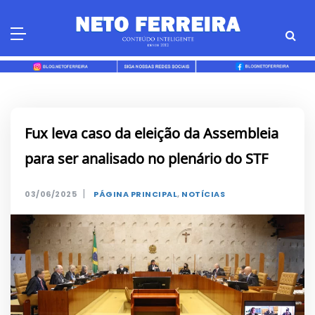
Skip
to
content
Fux leva caso da eleição da Assembleia
para ser analisado no plenário do STF
|
03/06/2025
PÁGINA PRINCIPAL
,
NOTÍCIAS