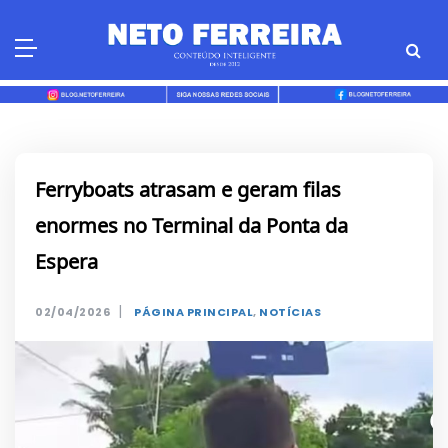
Skip
to
content
Ferryboats atrasam e geram filas
enormes no Terminal da Ponta da
Espera
|
02/04/2026
PÁGINA PRINCIPAL
,
NOTÍCIAS