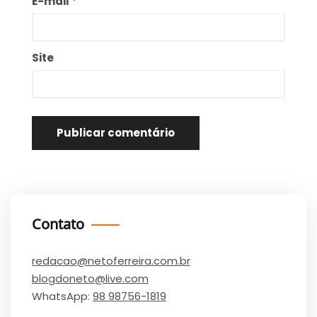
E-mail
*
Site
Contato
redacao@netoferreira.com.br
blogdoneto@live.com
WhatsApp:
98 98756-1819