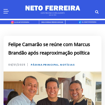
Skip
to
content
Felipe Camarão se reúne com Marcus
Brandão após reaproximação política
|
06/01/2025
PÁGINA PRINCIPAL
,
NOTÍCIAS