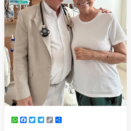
WhatsApp
Facebook
Twitter
Telegram
Copy
Share
Link