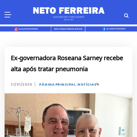
Skip
to
content
Ex-governadora Roseana Sarney recebe
alta após tratar pneumonia
|
21/01/2026
PÁGINA PRINCIPAL
,
NOTÍCIAS