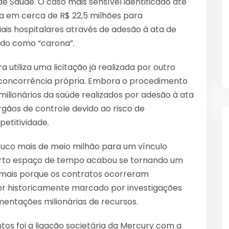
e Saúde. O caso mais sensível identificado até
 em cerca de R$ 22,5 milhões para
is hospitalares através de adesão à ata de
ido como “carona”.
 utiliza uma licitação já realizada por outro
concorrência própria. Embora o procedimento
 milionários da saúde realizados por adesão à ata
ãos de controle devido ao risco de
etitividade.
ouco mais de meio milhão para um vínculo
curto espaço de tempo acabou se tornando um
a mais porque os contratos ocorreram
or historicamente marcado por investigações
entações milionárias de recursos.
os foi a ligação societária da Mercury com a