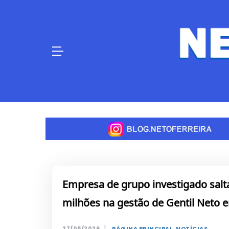
Skip
to
content
Empresa de grupo investigado salt
milhões na gestão de Gentil Neto 
|
27/05/2026
PÁGINA PRINCIPAL
,
NOTÍCIAS