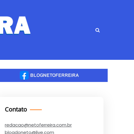
Contato
redacao@netoferreira.com.br
blogdoneto@live.com