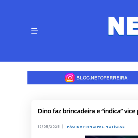
Skip
to
content
Dino faz brincadeira e “indica” vic
|
12/05/2025
PÁGINA PRINCIPAL
,
NOTÍCIAS