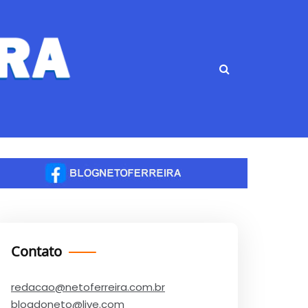
Contato
redacao@netoferreira.com.br
blogdoneto@live.com