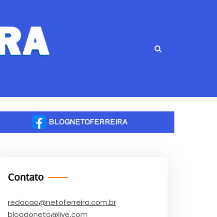
Contato
redacao@netoferreira.com.br
blogdoneto@live.com