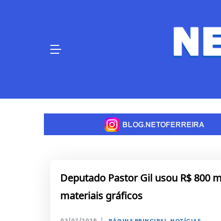
Skip
to
content
Deputado Pastor Gil usou R$ 800 m
materiais gráficos
|
02/07/2025
PÁGINA PRINCIPAL
,
NOTÍCIAS