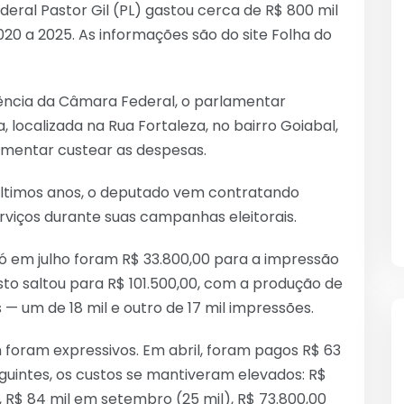
ral Pastor Gil (PL) gastou cerca de R$ 800 mil
020 a 2025. As informações são do site Folha do
ência da Câmara Federal, o parlamentar
, localizada na Rua Fortaleza, no bairro Goiabal,
lamentar custear as despesas.
últimos anos, o deputado vem contratando
viços durante suas campanhas eleitorais.
ó em julho foram R$ 33.800,00 para a impressão
sto saltou para R$ 101.500,00, com a produção de
s — um de 18 mil e outro de 17 mil impressões.
 foram expressivos. Em abril, foram pagos R$ 63
guintes, os custos se mantiveram elevados: R$
 R$ 84 mil em setembro (25 mil), R$ 73.800,00