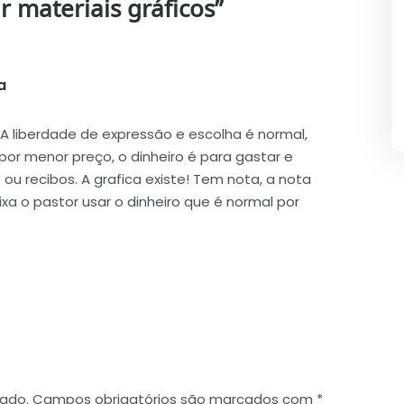
r materiais gráficos
”
a
disse:
A liberdade de expressão e escolha é normal,
por menor preço, o dinheiro é para gastar e
ou recibos. A grafica existe! Tem nota, a nota
ixa o pastor usar o dinheiro que é normal por
cado.
Campos obrigatórios são marcados com
*