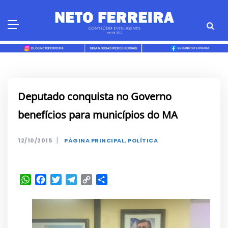
Skip
to
content
Deputado conquista no Governo
benefícios para municípios do MA
|
12/10/2015
PÁGINA PRINCIPAL
,
POLÍTICA
WhatsApp
Facebook
Twitter
Telegram
Copy
Share
Link