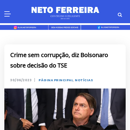
Skip
to
content
Crime sem corrupção, diz Bolsonaro
sobre decisão do TSE
|
30/06/2023
PÁGINA PRINCIPAL
,
NOTÍCIAS