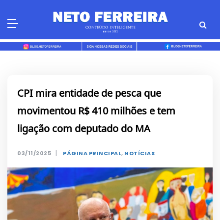
Skip
to
content
CPI mira entidade de pesca que
movimentou R$ 410 milhões e tem
ligação com deputado do MA
|
03/11/2025
PÁGINA PRINCIPAL
,
NOTÍCIAS