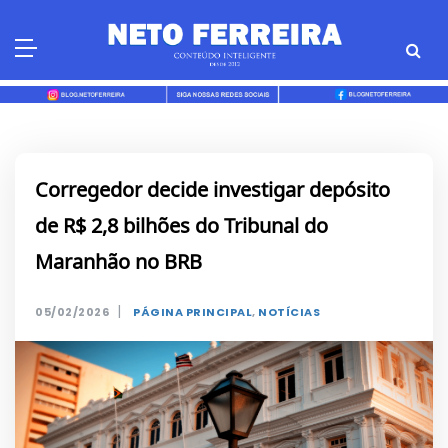
Skip
to
content
Corregedor decide investigar depósito
de R$ 2,8 bilhões do Tribunal do
Maranhão no BRB
|
05/02/2026
PÁGINA PRINCIPAL
,
NOTÍCIAS