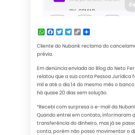
WhatsApp
Facebook
Twitter
Telegram
Copy
Share
Link
Cliente do Nubank reclama do cancelame
prévia.
Em denúncia enviada ao Blog do Neto Fer
relatou que a sua conta Pessoa Jurídica 
mil e até o dia 14 do mesmo mês o banco 
há quase 20 dias sem solução.
“Recebi com surpresa o e-mail da Nuban
Quando entrei em contato, informaram q
transferência do dinheiro, mas já se pass
conta, porém não posso movimentar o dinh