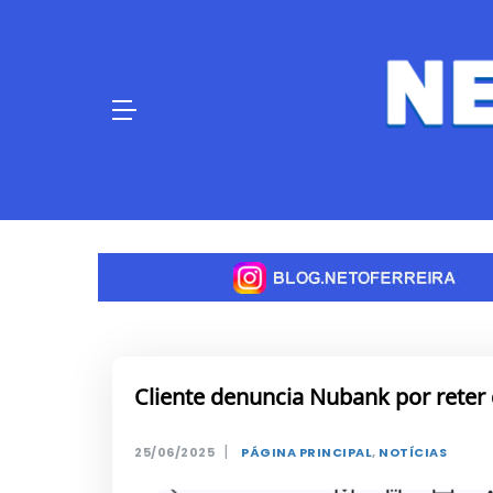
Skip
to
content
Cliente denuncia Nubank por reter
|
25/06/2025
PÁGINA PRINCIPAL
,
NOTÍCIAS