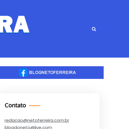
Contato
redacao@netoferreira.com.br
blogdoneto@live.com