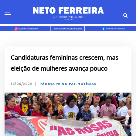
Skip
to
content
Candidaturas femininas crescem, mas
eleição de mulheres avança pouco
|
16/06/2026
PÁGINA PRINCIPAL
,
NOTÍCIAS