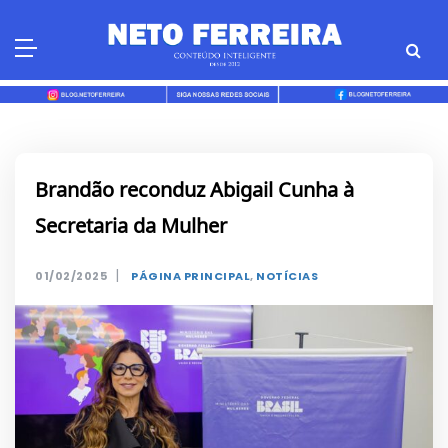
Skip
to
content
Brandão reconduz Abigail Cunha à
Secretaria da Mulher
|
01/02/2025
PÁGINA PRINCIPAL
,
NOTÍCIAS