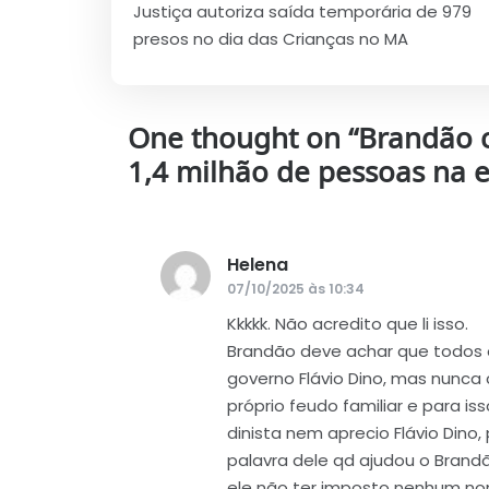
Justiça autoriza saída temporária de 979
de
presos no dia das Crianças no MA
Post
One thought on “
Brandão c
1,4 milhão de pessoas na 
Helena
disse:
07/10/2025 às 10:34
Kkkkk. Não acredito que li isso.
Brandão deve achar que todos o
governo Flávio Dino, mas nunca 
próprio feudo familiar e para is
dinista nem aprecio Flávio Dino
palavra dele qd ajudou o Brand
ele não ter imposto nenhum nom