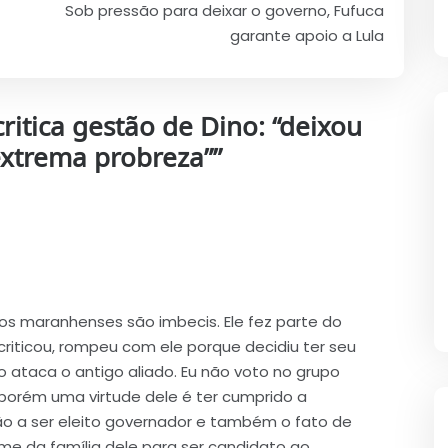
Sob pressão para deixar o governo, Fufuca
garante apoio a Lula
ritica gestão de Dino: “deixou
extrema probreza”
”
s maranhenses são imbecis. Ele fez parte do
criticou, rompeu com ele porque decidiu ter seu
so ataca o antigo aliado. Eu não voto no grupo
, porém uma virtude dele é ter cumprido a
ão a ser eleito governador e também o fato de
e da família dele para ser candidato ao