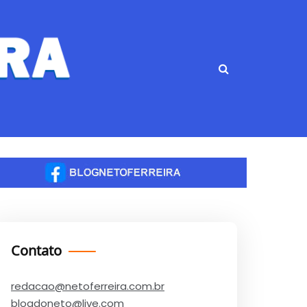
Contato
redacao@netoferreira.com.br
blogdoneto@live.com