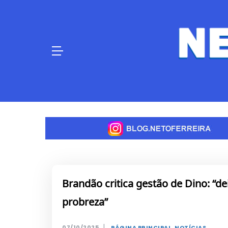
Skip
to
content
Brandão critica gestão de Dino: “d
probreza”
|
07/10/2025
PÁGINA PRINCIPAL
,
NOTÍCIAS