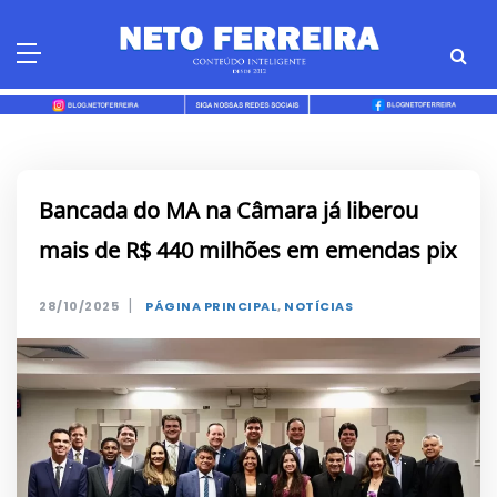
Skip
to
content
Bancada do MA na Câmara já liberou
mais de R$ 440 milhões em emendas pix
|
28/10/2025
PÁGINA PRINCIPAL
,
NOTÍCIAS