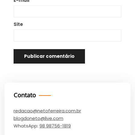
E-mail
*
Site
Contato
redacao@netoferreira.com.br
blogdoneto@live.com
WhatsApp:
98 98756-1819