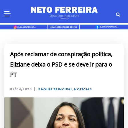
Skip
to
content
Após reclamar de conspiração política,
Eliziane deixa o PSD e se deve ir para o
PT
|
02/04/2026
PÁGINA PRINCIPAL
,
NOTÍCIAS