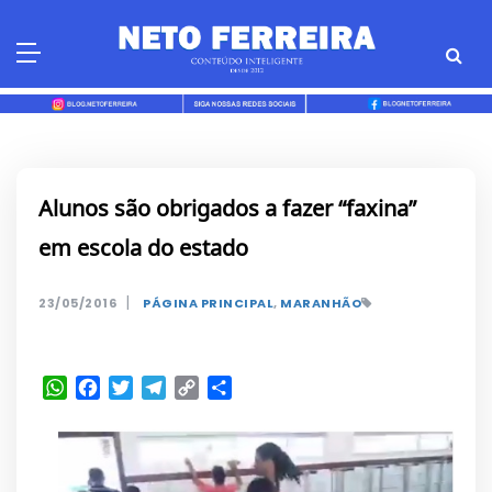
Skip
to
content
Alunos são obrigados a fazer “faxina”
em escola do estado
|
23/05/2016
PÁGINA PRINCIPAL
,
MARANHÃO
WhatsApp
Facebook
Twitter
Telegram
Copy
Share
Link