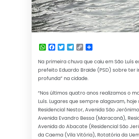
WhatsApp
Facebook
Twitter
Telegram
Copy
Share
Link
Na primeira chuva que caiu em São Luís 
prefeito Eduardo Braide (PSD) sobre te
profunda” na cidade.
“Nos últimos quatro anos realizamos o 
Luís. Lugares que sempre alagavam, hoje
Residencial Nestor, Avenida São Jerônimo,
Avenida Evandro Bessa (Maracanã), Residenc
Avenida do Abacate (Residencial São Jer
da Caema (Vila Vitória), Rotatória da Uem