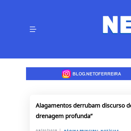
Skip
to
content
Alagamentos derrubam discurso de
drenagem profunda”
|
08/01/2025
PÁGINA PRINCIPAL
,
NOTÍCIAS