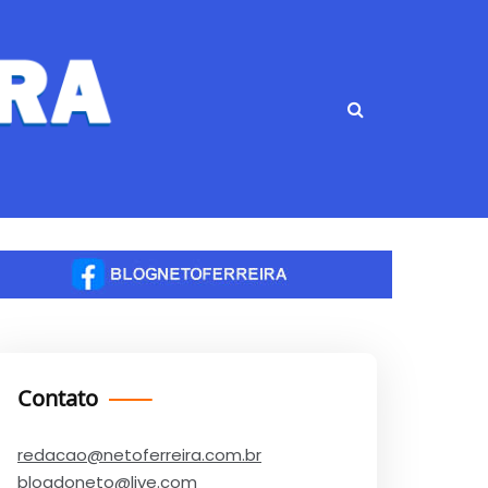
Contato
redacao@netoferreira.com.br
blogdoneto@live.com