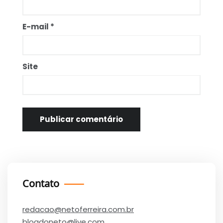
E-mail
*
Site
Contato
redacao@netoferreira.com.br
blogdoneto@live.com