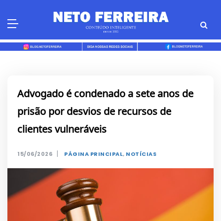
Skip
to
content
Advogado é condenado a sete anos de
prisão por desvios de recursos de
clientes vulneráveis
|
15/06/2026
PÁGINA PRINCIPAL
,
NOTÍCIAS