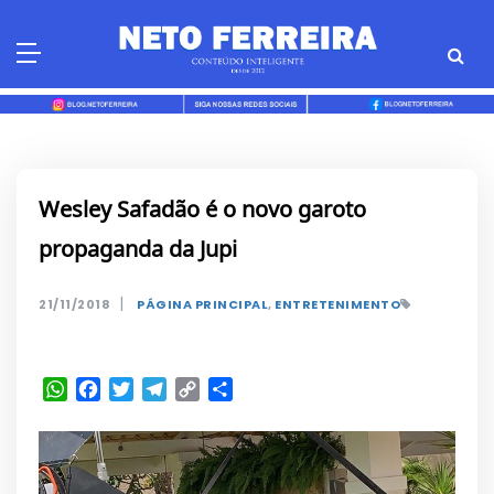
Skip
to
content
Wesley Safadão é o novo garoto
propaganda da Jupi
|
21/11/2018
PÁGINA PRINCIPAL
,
ENTRETENIMENTO
WhatsApp
Facebook
Twitter
Telegram
Copy
Share
Link