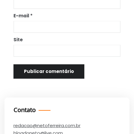
E-mail
*
Site
Contato
redacao@netoferreira.com.br
blogdoneto@live.com