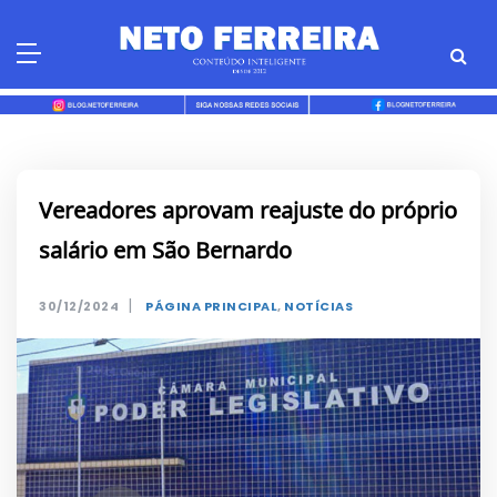
Skip
to
content
Vereadores aprovam reajuste do próprio
salário em São Bernardo
|
30/12/2024
PÁGINA PRINCIPAL
,
NOTÍCIAS