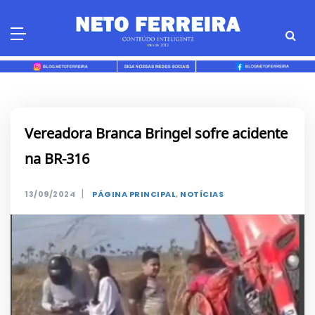
Skip
to
content
Vereadora Branca Bringel sofre acidente
na BR-316
|
13/09/2024
PÁGINA PRINCIPAL
,
NOTÍCIAS