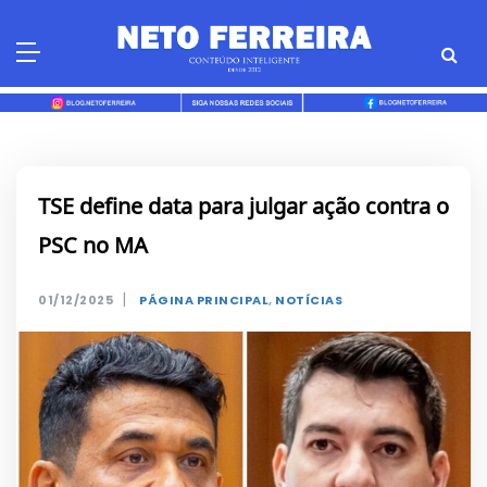
Skip
to
content
TSE define data para julgar ação contra o
PSC no MA
|
01/12/2025
PÁGINA PRINCIPAL
,
NOTÍCIAS