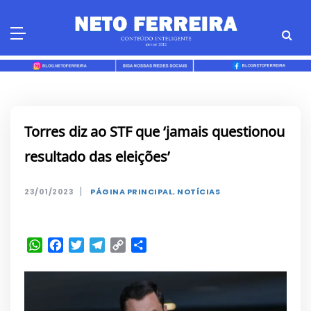
Skip
to
content
Torres diz ao STF que ‘jamais questionou
resultado das eleições’
|
23/01/2023
PÁGINA PRINCIPAL
,
NOTÍCIAS
WhatsApp
Facebook
Twitter
Telegram
Copy
Share
Link