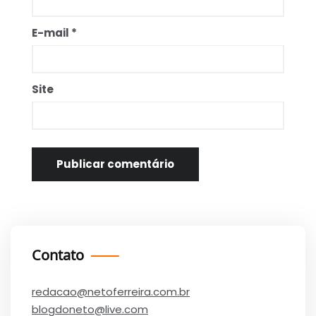
E-mail
*
Site
Contato
redacao@netoferreira.com.br
blogdoneto@live.com