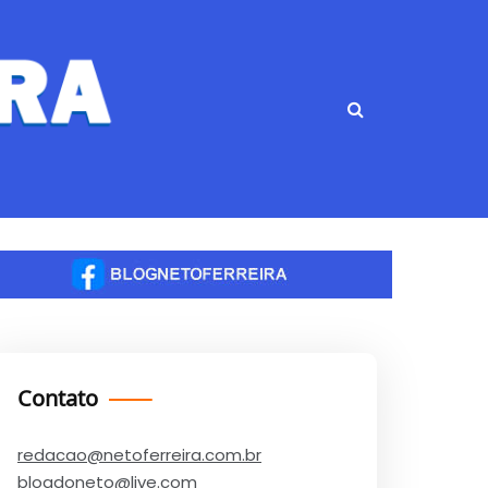
Contato
redacao@netoferreira.com.br
blogdoneto@live.com