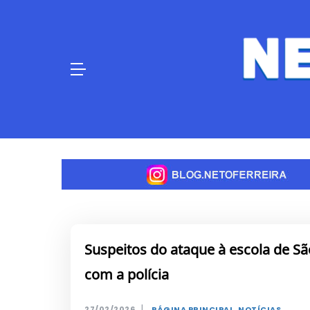
Skip
to
content
Suspeitos do ataque à escola de 
com a polícia
|
27/02/2026
PÁGINA PRINCIPAL
,
NOTÍCIAS