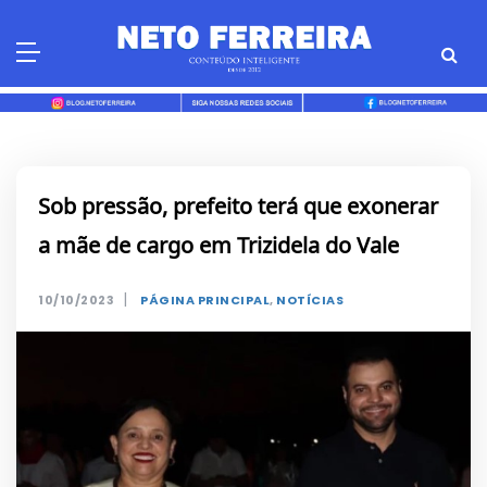
Skip
to
content
Sob pressão, prefeito terá que exonerar
a mãe de cargo em Trizidela do Vale
|
10/10/2023
PÁGINA PRINCIPAL
,
NOTÍCIAS