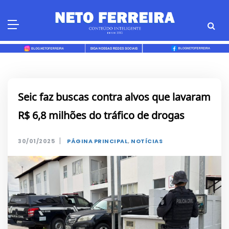
Skip
to
content
Seic faz buscas contra alvos que lavaram
R$ 6,8 milhões do tráfico de drogas
|
30/01/2025
PÁGINA PRINCIPAL
,
NOTÍCIAS