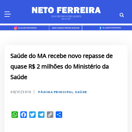
Skip
to
content
Saúde do MA recebe novo repasse de
quase R$ 2 milhões do Ministério da
Saúde
|
05/01/2016
PÁGINA PRINCIPAL
,
SAÚDE
WhatsApp
Facebook
Twitter
Telegram
Copy
Share
Link