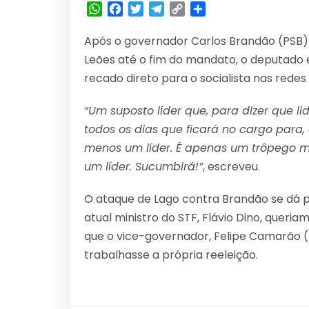
WhatsApp
Facebook
Twitter
Telegram
Copy
Share
Link
Após o governador Carlos Brandão (PSB) 
Leões até o fim do mandato, o deputado
recado direto para o socialista nas redes 
“Um suposto líder que, para dizer que li
todos os dias que ficará no cargo para,
menos um líder. É apenas um trôpego m
um líder. Sucumbirá!”
, escreveu.
O ataque de Lago contra Brandão se dá 
atual ministro do STF, Flávio Dino, queri
que o vice-governador, Felipe Camarão (
trabalhasse a própria reeleição.