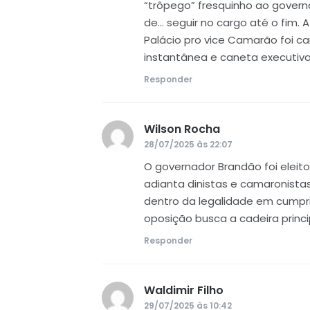
“trôpego” fresquinho ao gover
de… seguir no cargo até o fim. A
Palácio pro vice Camarão foi ca
instantânea e caneta executiva
Responder
Wilson Rocha
disse:
28/07/2025 às 22:07
O governador Brandão foi eleit
adianta dinistas e camaronista
dentro da legalidade em cumprir
oposição busca a cadeira princip
Responder
Waldimir Filho
disse:
29/07/2025 às 10:42