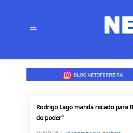
Skip
to
content
Rodrigo Lago manda recado para B
do poder”
|
28/07/2025
PÁGINA PRINCIPAL
,
NOTÍCIAS