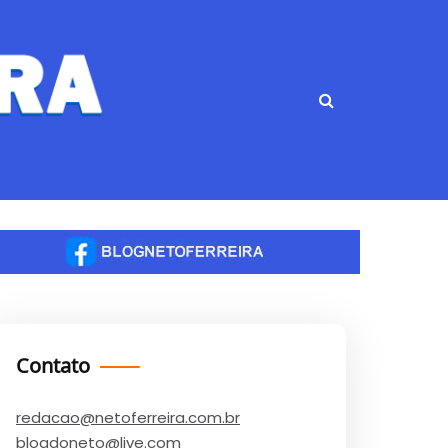
Contato
redacao@netoferreira.com.br
blogdoneto@live.com