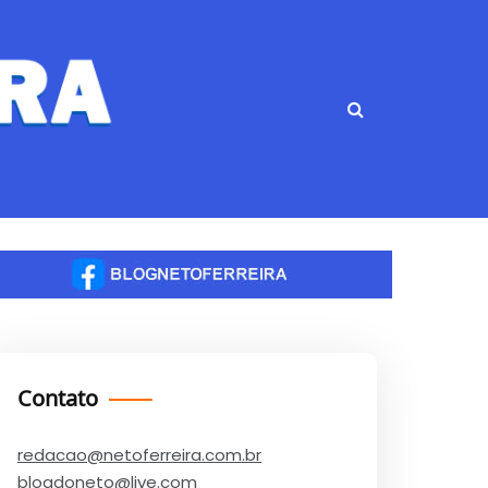
Contato
redacao@netoferreira.com.br
blogdoneto@live.com