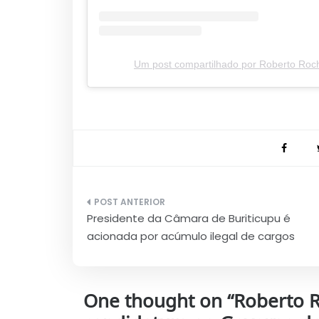
Um post compartilhado por Roberto Ro
Navegação
Presidente da Câmara de Buriticupu é
de
acionada por acúmulo ilegal de cargos
Post
One thought on “
Roberto R