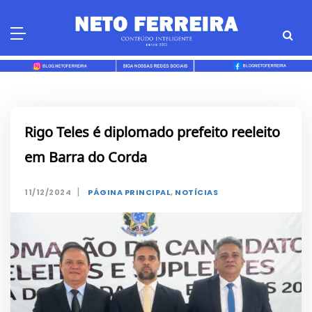
Skip
to
content
Rigo Teles é diplomado prefeito reeleito
em Barra do Corda
|
11/12/2024
PÁGINA PRINCIPAL
,
NOTÍCIAS