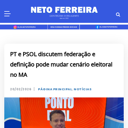
Skip
to
content
PT e PSOL discutem federação e
definição pode mudar cenário eleitoral
no MA
|
20/02/2026
PÁGINA PRINCIPAL
,
NOTÍCIAS