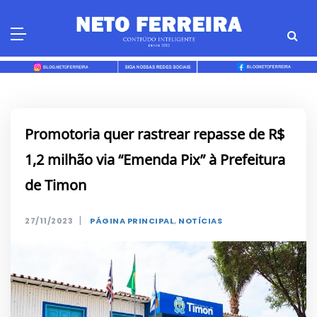
Skip
to
content
Promotoria quer rastrear repasse de R$
1,2 milhão via “Emenda Pix” à Prefeitura
de Timon
|
27/11/2023
PÁGINA PRINCIPAL
,
NOTÍCIAS